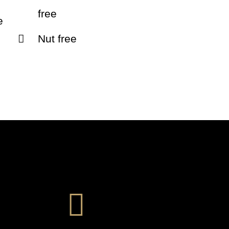
free
e
Nut free