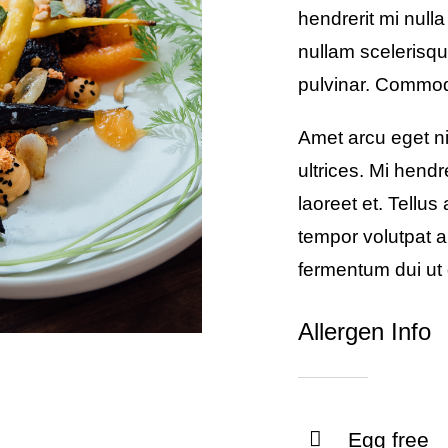
hendrerit mi nulla
nullam scelerisqu
pulvinar. Commo
Amet arcu eget ni
ultrices. Mi hend
laoreet et. Tellu
tempor volutpat
fermentum dui ut d
Allergen Info
Egg free