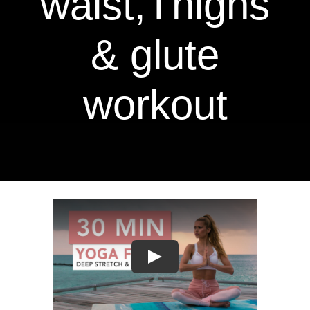
waist,Thighs
Contact Us
& glute
workout