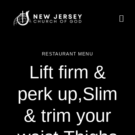
Skip
to
Togg
content
Navi
Home
RESTAURANT MENU
About Us
Lift firm &
Ministries
perk up,Slim
Calendar
Resources
& trim your
Partnership