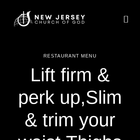
Skip
to
Togg
content
Navi
Home
RESTAURANT MENU
About Us
Lift firm &
Ministries
perk up,Slim
Calendar
Resources
& trim your
Partnership