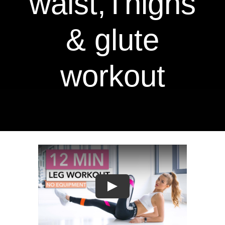
waist,Thighs
Contact Us
& glute
workout