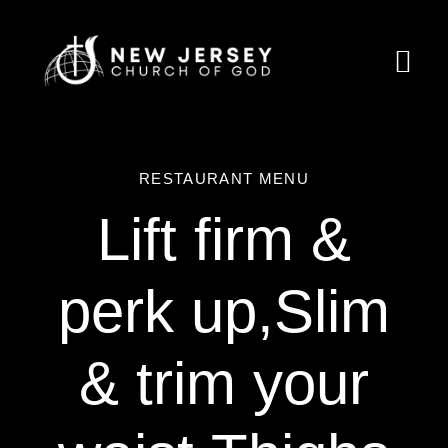
Skip
to
Togg
content
Navi
Home
RESTAURANT MENU
About Us
Lift firm &
Ministries
perk up,Slim
Calendar
Resources
& trim your
Partnership