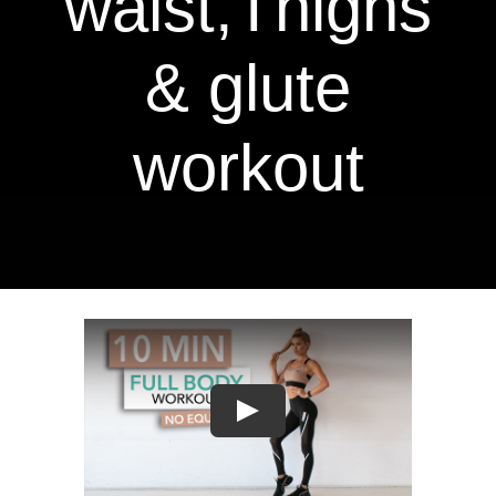
waist,Thighs
Contact Us
& glute
workout