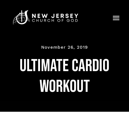
Skip
to
Togg
content
Navi
Home
November 26, 2019
About Us
Ultimate cardio
Ministries
workout
Calendar
Resources
Partnership