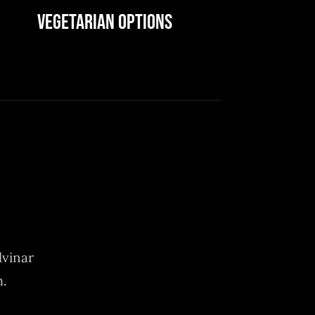
Vegetarian Options
lvinar
m.