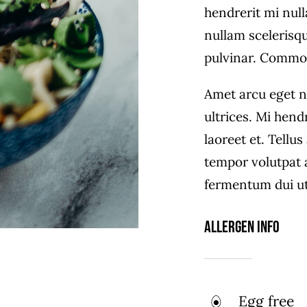
hendrerit mi null
nullam scelerisq
pulvinar. Commo
Amet arcu eget n
ultrices. Mi hend
laoreet et. Tellu
tempor volutpat
fermentum dui ut 
Allergen Info
Egg free