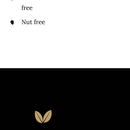
free
Nut free