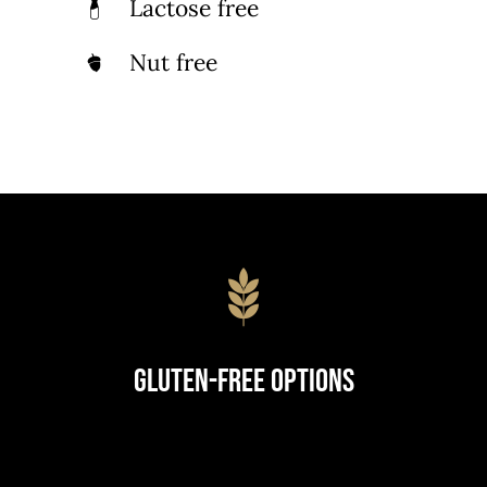
Lactose free
Nut free
Gluten-Free Options